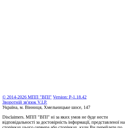
© 2014-2026 МПП "ВПІ"
Version: P-1.18.42
Зворотній зв'язок
V.I.P.
Україна, м. Вінниця,
Хмельницьке шосе, 147
Disclaimers.
МПП "ВПІ" ні за яких умов не буде нести
відповідальності за достовірність інформації, представленої на
сторінках цього сервера або сторінках, куди Ви перейдете по