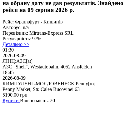
на обрану дату не дав результатів. Знайдено
рейси на 09 серпня 2026 р.
Рейс:
Франкфурт - Кишинів
Автобус:
n/a
Перевізник:
Mirtrans-Express SRL
Регулярність:
97%
Детально >>
01:30
2026-08-09
ЛІНЦ:АЗС[at]
АЗС "Shell", Westautobahn, 4052 Ansfelden
18:45
2026-08-09
КИМПУЛУНГ-МОЛДОВЕНЕСК:Penny[ro]
Penny Market, Str. Calea Bucovinei 63
5190.00
грн
Купити
Вільно місць: 20