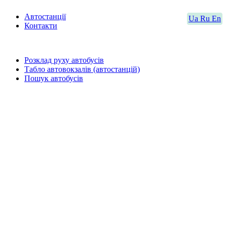
Автостанції
Ua
Ru
En
Контакти
Розклад руху автобусів
Табло автовокзалів (автостанцій)
Пошук автобусів