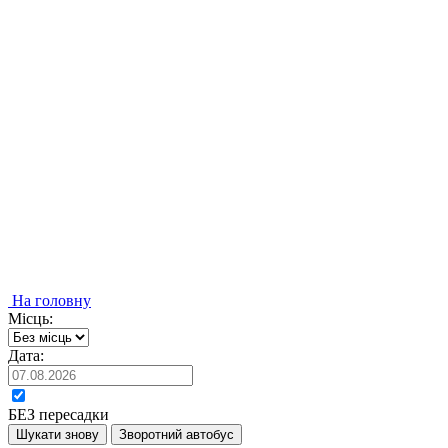
На головну
Місць:
Дата:
БЕЗ пересадки
Шукати знову
Зворотний автобус