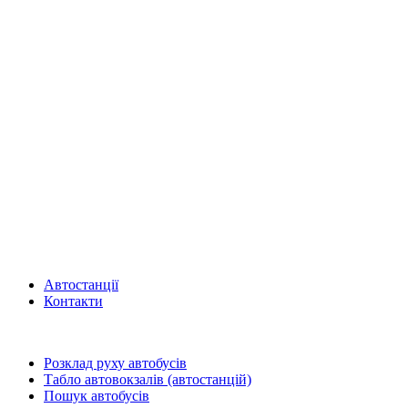
Автостанції
Контакти
Розклад руху автобусів
Табло автовокзалів (автостанцій)
Пошук автобусів