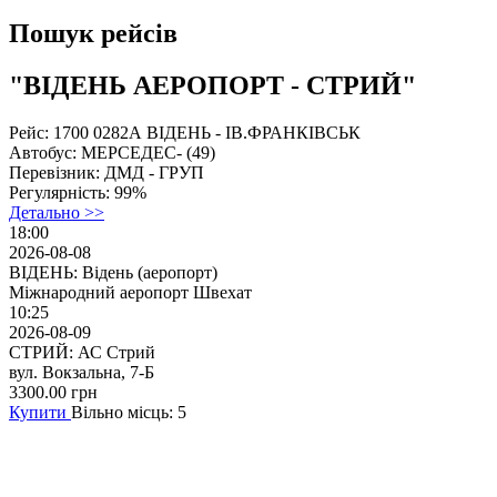
Пошук рейсів
"ВІДЕНЬ АЕРОПОРТ - СТРИЙ"
Рейс:
1700 0282А ВІДЕНЬ - ІВ.ФРАНКІВСЬК
Автобус:
МЕРСЕДЕС- (49)
Перевізник:
ДМД - ГPУП
Регулярність:
99%
Детально >>
18:00
2026-08-08
ВІДЕНЬ: Відень (аеропорт)
Міжнародний аеропорт Швехат
10:25
2026-08-09
СТРИЙ: АС Стрий
вул. Вокзальна, 7-Б
3300.00
грн
Купити
Вільно місць: 5