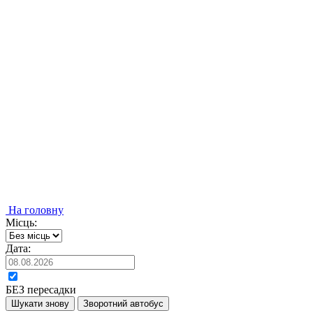
На головну
Місць:
Дата:
БЕЗ пересадки
Шукати знову
Зворотний автобус