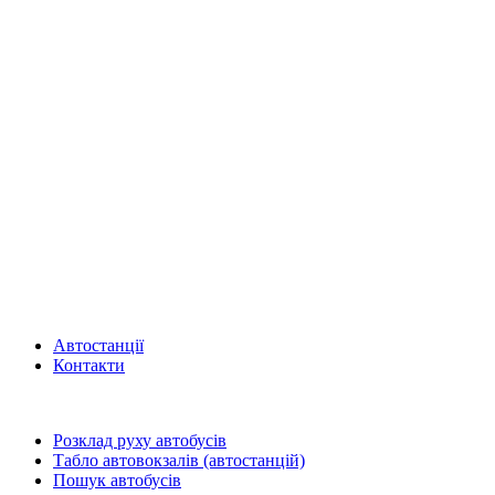
Автостанції
Контакти
Розклад руху автобусів
Табло автовокзалів (автостанцій)
Пошук автобусів