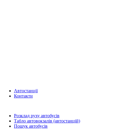
Автостанції
Контакти
Розклад руху автобусів
Табло автовокзалів (автостанцій)
Пошук автобусів