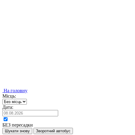
На головну
Місць:
Дата:
БЕЗ пересадки
Шукати знову
Зворотний автобус