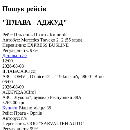
Пошук рейсів
"ЇГЛАВА - АДЖУД"
Рейс:
Пльзень - Прага - Кишинів
Автобус:
Mercedes Travego 2+2 (55 seats)
Перевізник:
EXPRESS BUSLINE
Регулярність:
97%
Детально >>
12:00
2026-08-08
ЇГЛАВА:АЗС[cz]
АЗС "OMV", D?lnice D1 - 119 km sm?r, 586 01 Brno
05:00
2026-08-09
АДЖУД:АЗС[ro]
АЗС "Лукойл", бульвар Республіки 38А
3265.00
грн
Купити
Вільно місць: 35
Рейс:
Прага - Оргіїв
Автобус:
n/a
Перевізник:
ООО "SARVALTEH AUTO"
Регулярність:
99%