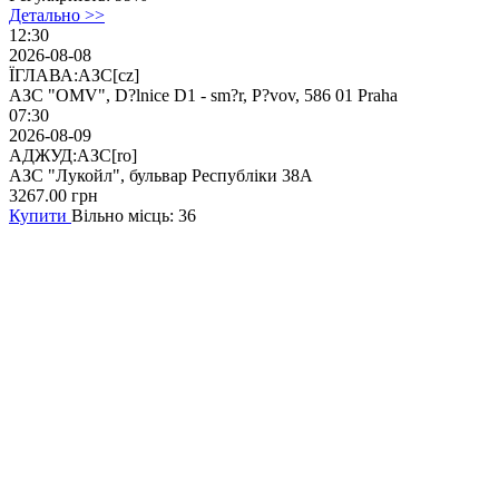
Детально >>
12:30
2026-08-08
ЇГЛАВА:АЗС[cz]
АЗС "OMV", D?lnice D1 - sm?r, P?vov, 586 01 Praha
07:30
2026-08-09
АДЖУД:АЗС[ro]
АЗС "Лукойл", бульвар Республіки 38А
3267.00
грн
Купити
Вільно місць: 36