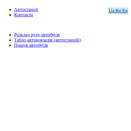
Автостанції
Ua
Ru
En
Контакти
Розклад руху автобусів
Табло автовокзалів (автостанцій)
Пошук автобусів