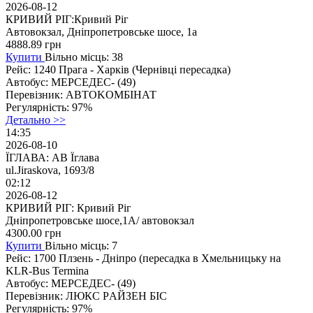
2026-08-12
КРИВИЙ РІГ:Кривий Ріг
Автовокзал, Дніпропетровське шосе, 1а
4888.89
грн
Купити
Вільно місць: 38
Рейс:
1240 Прага - Харків (Чернiвцi пeресaдка)
Автобус:
МЕРСЕДЕС- (49)
Перевізник:
ABTOKOMБIНАТ
Регулярність:
97%
Детально >>
14:35
2026-08-10
ЇГЛАВА: АВ Їглава
ul.Jiraskova, 1693/8
02:12
2026-08-12
КРИВИЙ РІГ: Кривий Ріг
Дніпропетровське шосе,1А/ автовокзал
4300.00
грн
Купити
Вільно місць: 7
Рейс:
1700 Плзень - Дніпро (перeсaдкa в Хмельницьку на
KLR-Bus Termina
Автобус:
МЕРСЕДЕС- (49)
Перевізник:
ЛЮКС PАЙЗEH БІC
Регулярність:
97%