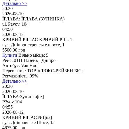
Детально >>
20:20
2026-08-10
ЇГЛАВА: ЇГЛАВА (ЗУПИНКА)
ul. Pavov, 104
04:50
2026-08-12
КРИВИЙ РІГ: АС КРИВИЙ РІГ - 1
вул. Дніпропетровське шоссе, 1
5500.00
грн
Купити
Вільно місць: 5
Рейс:
0111 Плзень - Дніпро
Автобус:
Van Hool
Перевізник:
ТОВ «ЛЮКС-РЕЙЗЕН БІС»
Регулярність:
99%
Детально >>
20:30
2026-08-10
ЇГЛАВА:Зупинка[cz]
P?vov 104
04:55
2026-08-12
КРИВИЙ РІГ:АС №1[ua]
вул. Дніпровське Шосе, 1а
4675.00
грн