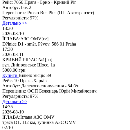
Рейс:
7056 Прага - Брно - Кривий Ріг
Автобус:
bus-2
Перевізник:
Prosto Bus Plus (ПП Автотранзит)
Регулярність:
97%
Детально >>
13:30
2026-08-10
ЇГЛАВА:АЗС OMV[cz]
D?lnice D1 - sm?r, P?vov, 586 01 Praha
17:30
2026-08-11
КРИВИЙ РІГ:АС №1[ua]
вул. Дніпровське Шосе, 1а
5000.00
грн
Купити
Вільно місць: 89
Рейс:
10 Прага-Харків
Автобус:
Далекого сполучення - 54 б/н
Перевізник:
ФОП Беженарь Юрій Михайлович
Регулярність:
97%
Детально >>
14:35
2026-08-10
ЇГЛАВА:Їглава АЗС OMV
траса D1, 112 км, зупинка АЗС OMV
02:10