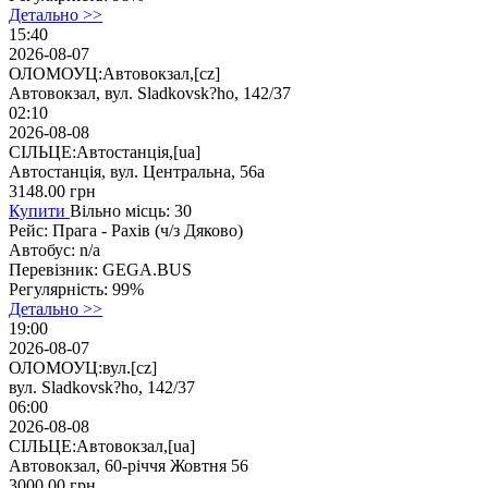
Детально >>
15:40
2026-08-07
ОЛОМОУЦ:Автовокзал,[cz]
Автовокзал, вул. Sladkovsk?ho, 142/37
02:10
2026-08-08
СІЛЬЦЕ:Автостанція,[ua]
Автостанція, вул. Центральна, 56а
3148.00
грн
Купити
Вільно місць: 30
Рейс:
Прага - Рахів (ч/з Дяково)
Автобус:
n/a
Перевізник:
GEGA.BUS
Регулярність:
99%
Детально >>
19:00
2026-08-07
ОЛОМОУЦ:вул.[cz]
вул. Sladkovsk?ho, 142/37
06:00
2026-08-08
СІЛЬЦЕ:Автовокзал,[ua]
Автовокзал, 60-річчя Жовтня 56
3000.00
грн