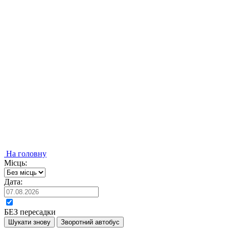
На головну
Місць:
Дата:
БЕЗ пересадки
Шукати знову
Зворотний автобус