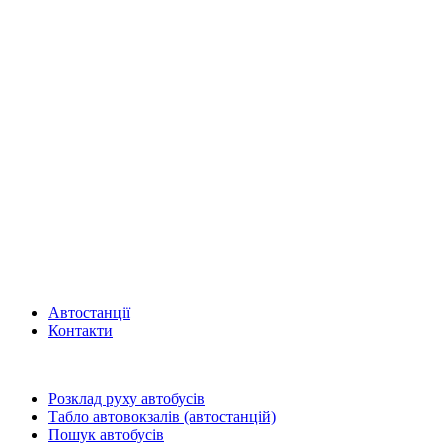
Автостанції
Контакти
Розклад руху автобусів
Табло автовокзалів (автостанцій)
Пошук автобусів