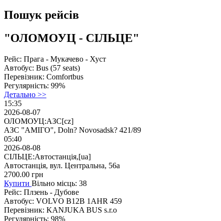
Пошук рейсів
"ОЛОМОУЦ - СІЛЬЦЕ"
Рейс:
Прага - Мукачево - Хуст
Автобус:
Bus (57 seats)
Перевізник:
Comfortbus
Регулярність:
99%
Детально >>
15:35
2026-08-07
ОЛОМОУЦ:АЗС[cz]
АЗС "АМІГО", Doln? Novosadsk? 421/89
05:40
2026-08-08
СІЛЬЦЕ:Автостанція,[ua]
Автостанція, вул. Центральна, 56а
2700.00
грн
Купити
Вільно місць: 38
Рейс:
Плзень - Дубове
Автобус:
VOLVO B12B 1AHR 459
Перевізник:
KANJUKA BUS s.r.o
Регулярність:
98%