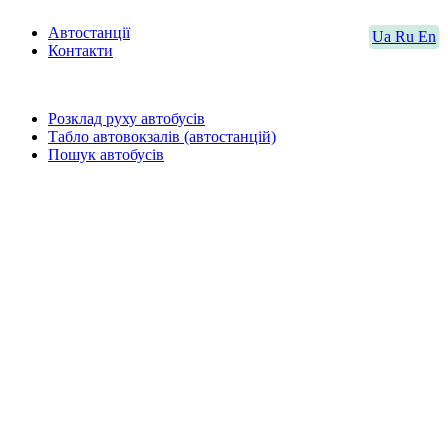
Автостанції
Ua
Ru
En
Контакти
Розклад руху автобусів
Табло автовокзалів (автостанцій)
Пошук автобусів