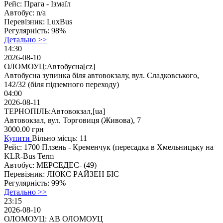
Рейс:
Прага - Ізмаїл
Автобус:
n/a
Перевізник:
LuxBus
Регулярність:
98%
Детально >>
14:30
2026-08-10
ОЛОМОУЦ:Автобусна[cz]
Автобусна зупинка біля автовокзалу, вул. Сладковського,
142/32 (біля підземного переходу)
04:00
2026-08-11
ТЕРНОПІЛЬ:Автовокзал,[ua]
Автовокзал, вул. Торговиця (Живова), 7
3000.00
грн
Купити
Вільно місць: 11
Рейс:
1700 Плзень - Кременчук (перeсaдкa в Хмельницьку на
KLR-Bus Term
Автобус:
МЕРСЕДЕС- (49)
Перевізник:
ЛЮКС PАЙЗEH БІC
Регулярність:
99%
Детально >>
23:15
2026-08-10
ОЛОМОУЦ: АВ ОЛОМОУЦ