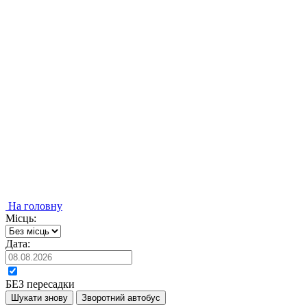
На головну
Місць:
Дата:
БЕЗ пересадки
Шукати знову
Зворотний автобус