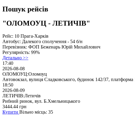
Пошук рейсів
"ОЛОМОУЦ - ЛЕТИЧІВ"
Рейс:
10 Прага-Харків
Автобус:
Далекого сполучення - 54 б/н
Перевізник:
ФОП Беженарь Юрій Михайлович
Регулярність:
99%
Детально >>
17:40
2026-08-08
ОЛОМОУЦ:Оломоуц
Автовокзал, вулиця Сладковського, будинок 142/37, платформа 
18:50
2026-08-09
ЛЕТИЧІВ:Летичів
Рибний ринок, вул. Б.Хмельницького
3444.44
грн
Купити
Вільно місць: 35