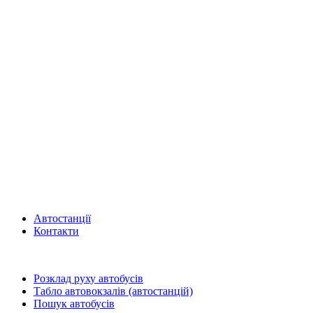
Автостанції
Контакти
Розклад руху автобусів
Табло автовокзалів (автостанцій)
Пошук автобусів