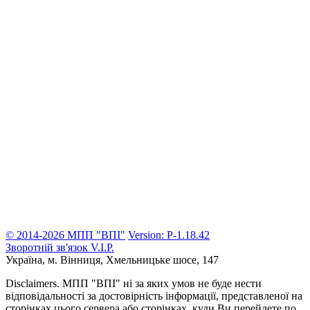
© 2014-2026 МПП "ВПІ"
Version: P-1.18.42
Зворотній зв'язок
V.I.P.
Україна, м. Вінниця,
Хмельницьке шосе, 147
Disclaimers.
МПП "ВПІ" ні за яких умов не буде нести
відповідальності за достовірність інформації, представленої на
сторінках цього сервера або сторінках, куди Ви перейдете по