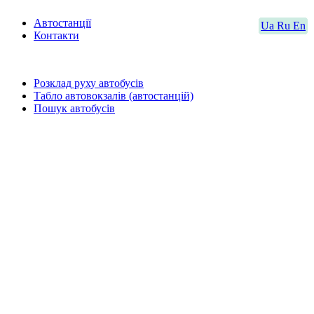
Автостанції
Ua
Ru
En
Контакти
Розклад руху автобусів
Табло автовокзалів (автостанцій)
Пошук автобусів