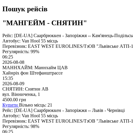
Пошук рейсів
"МАНГЕЙМ - СНЯТИН"
Рейс:
[DE-UA] Саарбрюккен - Запоріжжя -- Кам'янець-Подільськ
Автобус:
Van Hool 55 місць
Перевізник:
EAST WEST EUROLINES/ТзОВ "Львівське АТП-1
Регулярність:
99%
06:25
2026-08-08
МАННХАЙМ: Маннхайм ЦАВ
Хайнріх фон Штефанштрассе
15:35
2026-08-09
СНЯТИН: Снятин АВ
вул. Вінниченка, 1
4500.00
грн
Купити
Вільно місць: 21
Рейс:
[DE-UA] Саарбрюккен - Запоріжжя -- Львів - Чернівці
Автобус:
Van Hool 55 місць
Перевізник:
EAST WEST EUROLINES/ТзОВ "Львівське АТП-1
Регулярність:
98%
06:25