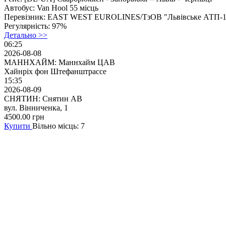
Автобус:
Van Hool 55 місць
Перевізник:
EAST WEST EUROLINES/ТзОВ "Львівське АТП-1
Регулярність:
97%
Детально >>
06:25
2026-08-08
МАННХАЙМ: Маннхайм ЦАВ
Хайнріх фон Штефанштрассе
15:35
2026-08-09
СНЯТИН: Снятин АВ
вул. Вінниченка, 1
4500.00
грн
Купити
Вільно місць: 7