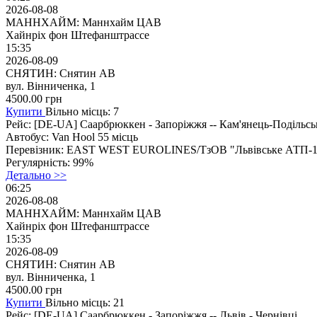
2026-08-08
МАННХАЙМ: Маннхайм ЦАВ
Хайнріх фон Штефанштрассе
15:35
2026-08-09
СНЯТИН: Снятин АВ
вул. Вінниченка, 1
4500.00
грн
Купити
Вільно місць: 7
Рейс:
[DE-UA] Саарбрюккен - Запоріжжя -- Кам'янець-Подільськ
Автобус:
Van Hool 55 місць
Перевізник:
EAST WEST EUROLINES/ТзОВ "Львівське АТП-1
Регулярність:
99%
Детально >>
06:25
2026-08-08
МАННХАЙМ: Маннхайм ЦАВ
Хайнріх фон Штефанштрассе
15:35
2026-08-09
СНЯТИН: Снятин АВ
вул. Вінниченка, 1
4500.00
грн
Купити
Вільно місць: 21
Рейс:
[DE-UA] Саарбрюккен - Запоріжжя -- Львів - Чернівці