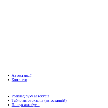
Автостанції
Контакти
Розклад руху автобусів
Табло автовокзалів (автостанцій)
Пошук автобусів