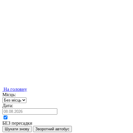
На головну
Місць:
Дата:
БЕЗ пересадки
Шукати знову
Зворотний автобус