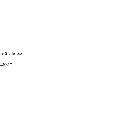
ий - Ів.-Ф
4631"