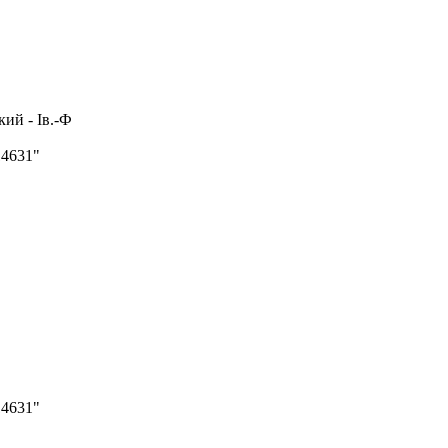
ий - Ів.-Ф
4631"
4631"