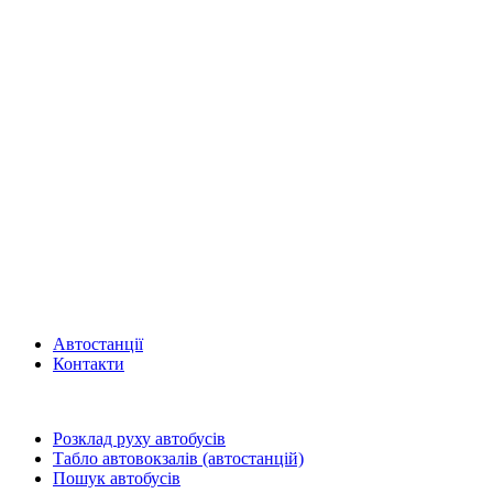
Автостанції
Контакти
Розклад руху автобусів
Табло автовокзалів (автостанцій)
Пошук автобусів