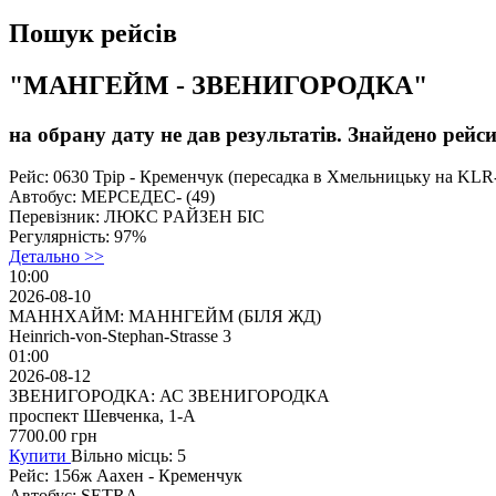
Пошук рейсів
"МАНГЕЙМ - ЗВЕНИГОРОДКА"
на обрану дату не дав результатів. Знайдено рейси
Рейс:
0630 Трір - Кременчук (перeсaдкa в Хмельницьку на KLR
Автобус:
МЕРСЕДЕС- (49)
Перевізник:
ЛЮКС PАЙЗEH БІC
Регулярність:
97%
Детально >>
10:00
2026-08-10
МАННХАЙМ: МАННГЕЙМ (БІЛЯ ЖД)
Heinrich-von-Stephan-Strasse 3
01:00
2026-08-12
ЗВЕНИГОРОДКА: АС ЗВЕНИГОРОДКА
проспект Шевченка, 1-А
7700.00
грн
Купити
Вільно місць: 5
Рейс:
156ж Аахен - Кременчук
Автобус:
SETRA