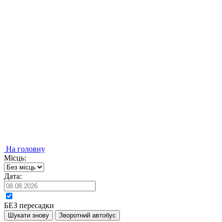
На головну
Місць:
Дата:
БЕЗ пересадки
Шукати знову
Зворотний автобус