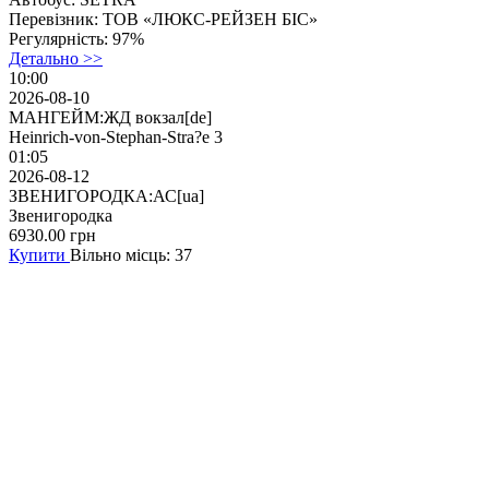
Перевізник:
ТОВ «ЛЮКС-РЕЙЗЕН БІС»
Регулярність:
97%
Детально >>
10:00
2026-08-10
МАНГЕЙМ:ЖД вокзал[de]
Heinrich-von-Stephan-Stra?e 3
01:05
2026-08-12
ЗВЕНИГОРОДКА:АС[ua]
Звенигородка
6930.00
грн
Купити
Вільно місць: 37