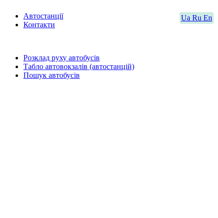
Автостанції
Ua
Ru
En
Контакти
Розклад руху автобусів
Табло автовокзалів (автостанцій)
Пошук автобусів