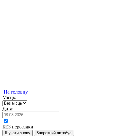
На головну
Місць:
Дата:
БЕЗ пересадки
Шукати знову
Зворотний автобус