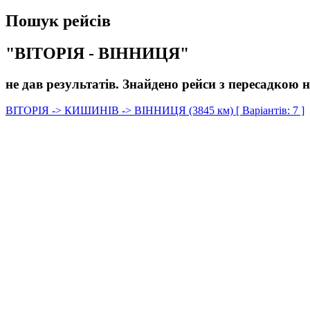
Пошук рейсів
"ВІТОРІЯ - ВІННИЦЯ"
не дав результатів. Знайдено рейси з пересадкою н
ВІТОРІЯ -> КИШИНІВ -> ВІННИЦЯ (3845 км) [ Варіантів: 7 ]