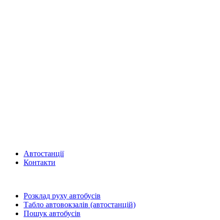
Автостанції
Контакти
Розклад руху автобусів
Табло автовокзалів (автостанцій)
Пошук автобусів