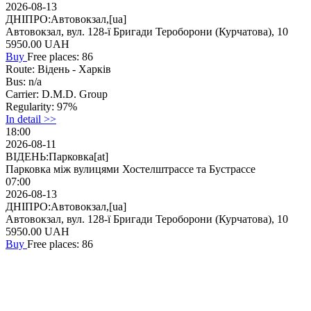
2026-08-13
ДНІПРО:Автовокзал,[ua]
Автовокзал, вул. 128-ї Бригади Тероборони (Курчатова), 10
5950.00
UAH
Buy
Free places: 86
Route:
Відень - Харків
Bus:
n/a
Carrier:
D.M.D. Group
Regularity:
97%
In detail >>
18:00
2026-08-11
ВІДЕНЬ:Парковка[at]
Парковка між вулицями Хостелштрассе та Бустрассе
07:00
2026-08-13
ДНІПРО:Автовокзал,[ua]
Автовокзал, вул. 128-ї Бригади Тероборони (Курчатова), 10
5950.00
UAH
Buy
Free places: 86