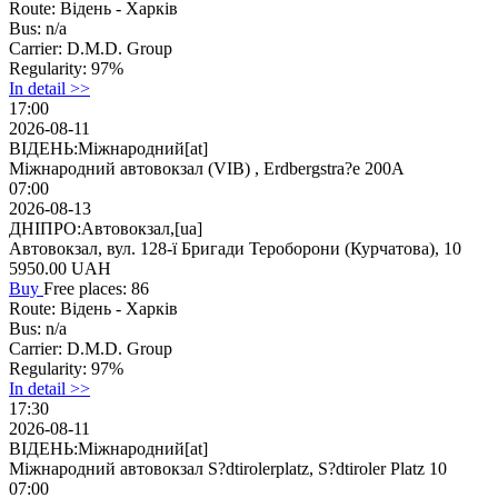
Route:
Відень - Харків
Bus:
n/a
Carrier:
D.M.D. Group
Regularity:
97%
In detail >>
17:00
2026-08-11
ВІДЕНЬ:Міжнародний[at]
Міжнародний автовокзал (VIB) , Erdbergstra?e 200A
07:00
2026-08-13
ДНІПРО:Автовокзал,[ua]
Автовокзал, вул. 128-ї Бригади Тероборони (Курчатова), 10
5950.00
UAH
Buy
Free places: 86
Route:
Відень - Харків
Bus:
n/a
Carrier:
D.M.D. Group
Regularity:
97%
In detail >>
17:30
2026-08-11
ВІДЕНЬ:Міжнародний[at]
Міжнародний автовокзал S?dtirolerplatz, S?dtiroler Platz 10
07:00