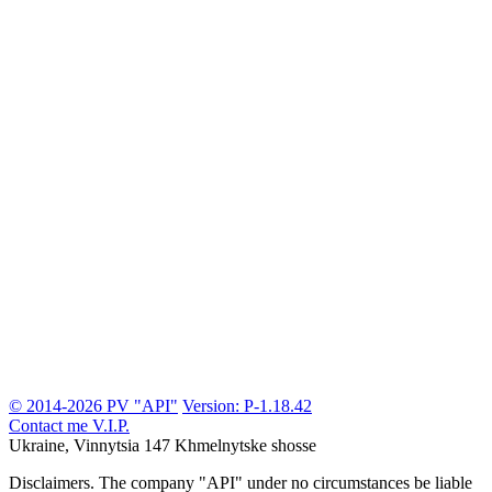
© 2014-2026 PV "API"
Version: P-1.18.42
Contact me
V.I.P.
Ukraine, Vinnytsia
147 Khmelnytske shosse
Disclaimers.
The company "API" under no circumstances be liable