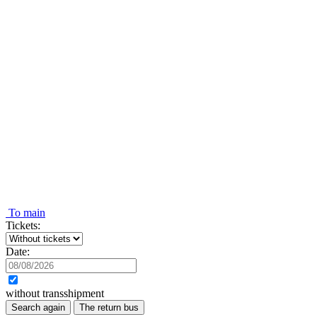
To main
Tickets:
Date:
without transshipment
Search again
The return bus