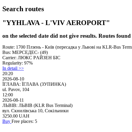
Search routes
"YYHLAVA - L'VIV AEROPORT"
on the selected date did not give results. Routes foun
Route:
1700 Плзень - Київ (перeсaдкa у Львові на KLR-Bus Termi
Bus:
МЕРСЕДЕС- (49)
Carrier:
ЛЮКС PАЙЗEH БІC
Regularity:
97%
In detail >>
20:20
2026-08-10
ЇГЛАВА: ЇГЛАВА (ЗУПИНКА)
ul. Pavov, 104
12:00
2026-08-11
ЛЬВІВ: ЛЬВІВ (KLR Bus Terminal)
вул. Скнилівська 10, Сокільники
3250.00
UAH
Buy
Free places: 5