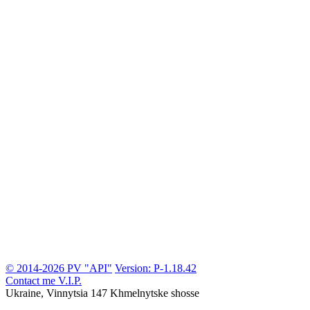
© 2014-2026 PV "API"
Version: P-1.18.42
Contact me
V.I.P.
Ukraine, Vinnytsia
147 Khmelnytske shosse