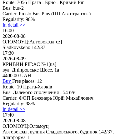
Route:
7056 Прага - Брно - Кривий Ріг
Bus:
bus-2
Carrier:
Prosto Bus Plus (ПП Автотранзит)
Regularity:
98%
In detail >>
16:00
2026-08-08
ОЛОМОУЦ:Автовокзал[cz]
Sladkovskeho 142/37
17:30
2026-08-09
КРИВИЙ РІГ:АС №1[ua]
вул. Дніпровське Шосе, 1а
4400.00
UAH
Buy
Free places: 12
Route:
10 Прага-Харків
Bus:
Далекого сполучення - 54 б/н
Carrier:
ФОП Беженарь Юрій Михайлович
Regularity:
98%
In detail >>
17:40
2026-08-08
ОЛОМОУЦ:Оломоуц
Автовокзал, вулиця Сладковського, будинок 142/37,
платформа 1