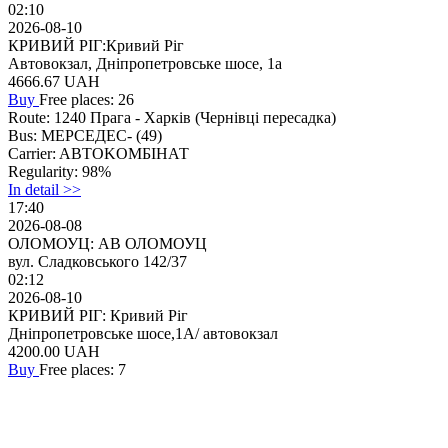
02:10
2026-08-10
КРИВИЙ РІГ:Кривий Ріг
Автовокзал, Дніпропетровське шосе, 1а
4666.67
UAH
Buy
Free places: 26
Route:
1240 Прага - Харків (Чернiвцi пeресaдка)
Bus:
МЕРСЕДЕС- (49)
Carrier:
ABTOKOMБIНАТ
Regularity:
98%
In detail >>
17:40
2026-08-08
ОЛОМОУЦ: АВ ОЛОМОУЦ
вул. Сладковського 142/37
02:12
2026-08-10
КРИВИЙ РІГ: Кривий Ріг
Дніпропетровське шосе,1А/ автовокзал
4200.00
UAH
Buy
Free places: 7