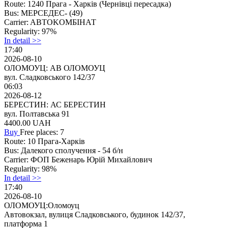
Route:
1240 Прага - Харків (Чернiвцi пeресaдка)
Bus:
МЕРСЕДЕС- (49)
Carrier:
ABTOKOMБIНАТ
Regularity:
97%
In detail >>
17:40
2026-08-10
ОЛОМОУЦ: АВ ОЛОМОУЦ
вул. Сладковського 142/37
06:03
2026-08-12
БЕРЕСТИН: АС БЕРЕСТИН
вул. Полтавська 91
4400.00
UAH
Buy
Free places: 7
Route:
10 Прага-Харків
Bus:
Далекого сполучення - 54 б/н
Carrier:
ФОП Беженарь Юрій Михайлович
Regularity:
98%
In detail >>
17:40
2026-08-10
ОЛОМОУЦ:Оломоуц
Автовокзал, вулиця Сладковського, будинок 142/37,
платформа 1