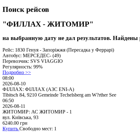
Поиск рейсов
"ФИЛЛАХ - ЖИТОМИР"
на выбранную дату не дал результатов. Найдены р
Рейс:
1830 Генуя - Запоріжжя (Пересадка у Феррарі)
Автобус:
МЕРСЕДЕС- (49)
Перевозчик:
SVS VIAGGIO
Регулярность:
99%
Подробно >>
08:00
2026-08-10
ФІЛЛАХ: ФІЛЛАХ (АЗС ENI-A)
Tibitsch 84, 9210 Gemeinde Techelsberg am W?rther See
06:50
2026-08-11
ЖИТОМИР: АС ЖИТОМИР - 1
вул. Київська, 93
6240.00
грн
Купить
Свободно мест: 1