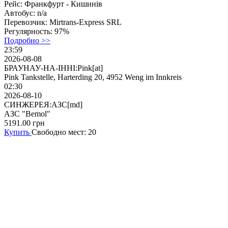
Рейс:
Франкфурт - Кишинів
Автобус:
n/a
Перевозчик:
Mirtrans-Express SRL
Регулярность:
97%
Подробно >>
23:59
2026-08-08
БРАУНАУ-НА-ІННІ:Pink[at]
Pink Tankstelle, Harterding 20, 4952 Weng im Innkreis
02:30
2026-08-10
СИНЖЕРЕЯ:АЗС[md]
АЗС "Bemol"
5191.00
грн
Купить
Свободно мест: 20