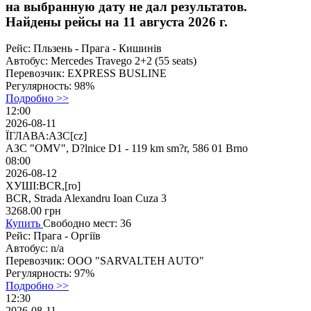
на выбранную дату не дал результатов.
Найдены рейсы на 11 августа 2026 г.
Рейс:
Пльзень - Прага - Кишинів
Автобус:
Mercedes Travego 2+2 (55 seats)
Перевозчик:
EXPRESS BUSLINE
Регулярность:
98%
Подробно >>
12:00
2026-08-11
ЇГЛАВА:АЗС[cz]
АЗС "OMV", D?lnice D1 - 119 km sm?r, 586 01 Brno
08:00
2026-08-12
ХУШІ:BCR,[ro]
BCR, Strada Alexandru Ioan Cuza 3
3268.00
грн
Купить
Свободно мест: 36
Рейс:
Прага - Оргіїв
Автобус:
n/a
Перевозчик:
ООО "SARVALTEH AUTO"
Регулярность:
97%
Подробно >>
12:30
2026-08-11