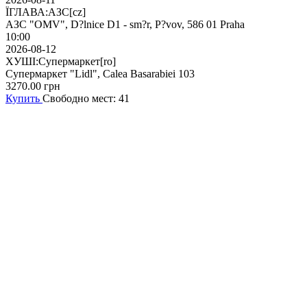
ЇГЛАВА:АЗС[cz]
АЗС "OMV", D?lnice D1 - sm?r, P?vov, 586 01 Praha
10:00
2026-08-12
ХУШІ:Супермаркет[ro]
Супермаркет "Lidl", Calea Basarabiei 103
3270.00
грн
Купить
Свободно мест: 41