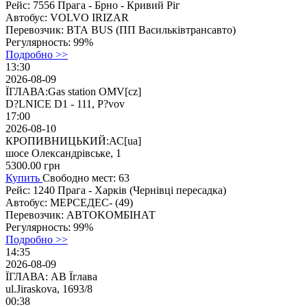
Рейс:
7556 Прага - Брно - Кривий Ріг
Автобус:
VOLVO IRIZAR
Перевозчик:
ВТА BUS (ПП Васильківтрансавто)
Регулярность:
99%
Подробно >>
13:30
2026-08-09
ЇГЛАВА:Gas station OMV[cz]
D?LNICE D1 - 111, P?vov
17:00
2026-08-10
КРОПИВНИЦЬКИЙ:АС[ua]
шосе Олександрівське, 1
5300.00
грн
Купить
Свободно мест: 63
Рейс:
1240 Прага - Харків (Чернiвцi пeресaдка)
Автобус:
МЕРСЕДЕС- (49)
Перевозчик:
ABTOKOMБIНАТ
Регулярность:
99%
Подробно >>
14:35
2026-08-09
ЇГЛАВА: АВ Їглава
ul.Jiraskova, 1693/8
00:38