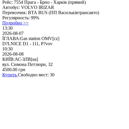
Рейс:
7554 Прага - Брно - Харків (прямий)
Автобус:
VOLVO IRIZAR
Перевозчик:
ВТА BUS (ПП Васильківтрансавто)
Регулярность:
99%
Подробно >>
13:30
2026-08-07
ЇГЛАВА:Gas station OMV[cz]
D?LNICE D1 - 111, P?vov
10:30
2026-08-08
КИЇВ:АС-ЗЛВ[ua]
вул. Симона Петлюри, 32
4500.00
грн
Купить
Свободно мест: 30