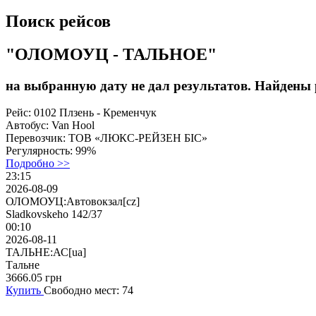
Поиск рейсов
"ОЛОМОУЦ - ТАЛЬНОЕ"
на выбранную дату не дал результатов. Найдены р
Рейс:
0102 Плзень - Кременчук
Автобус:
Van Hool
Перевозчик:
ТОВ «ЛЮКС-РЕЙЗЕН БІС»
Регулярность:
99%
Подробно >>
23:15
2026-08-09
ОЛОМОУЦ:Автовокзал[cz]
Sladkovskeho 142/37
00:10
2026-08-11
ТАЛЬНЕ:АС[ua]
Тальне
3666.05
грн
Купить
Свободно мест: 74