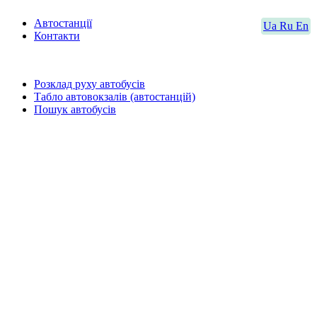
Автостанції
Ua
Ru
En
Контакти
Розклад руху автобусів
Табло автовокзалів (автостанцій)
Пошук автобусів