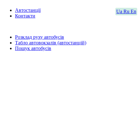
Автостанції
Ua
Ru
En
Контакти
Розклад руху автобусів
Табло автовокзалів (автостанцій)
Пошук автобусів