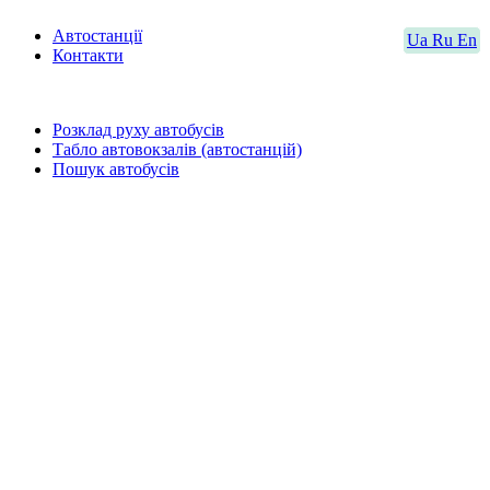
Автостанції
Ua
Ru
En
Контакти
Розклад руху автобусів
Табло автовокзалів (автостанцій)
Пошук автобусів