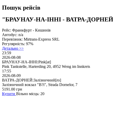
Пошук рейсів
"БРАУНАУ-НА-ІННІ - ВАТРА-ДОРНЕЙ
Рейс:
Франкфурт - Кишинів
Автобус:
n/a
Перевізник:
Mirtrans-Express SRL
Регулярність:
97%
Детально >>
23:59
2026-08-08
БРАУНАУ-НА-ІННІ:Pink[at]
Pink Tankstelle, Harterding 20, 4952 Weng im Innkreis
17:55
2026-08-09
ВАТРА-ДОРНЕЙ:Залізничний[ro]
Залізничний вокзал "B?i", Strada Dornelor, 7
5191.00
грн
Купити
Вільно місць: 20