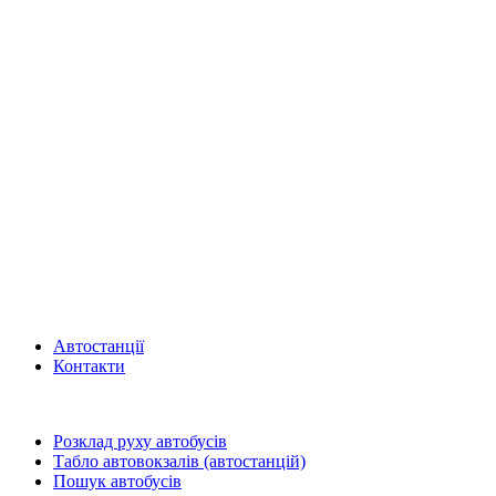
Автостанції
Контакти
Розклад руху автобусів
Табло автовокзалів (автостанцій)
Пошук автобусів