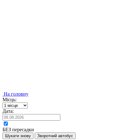
На головну
Місць:
Дата:
БЕЗ пересадки
Шукати знову
Зворотний автобус