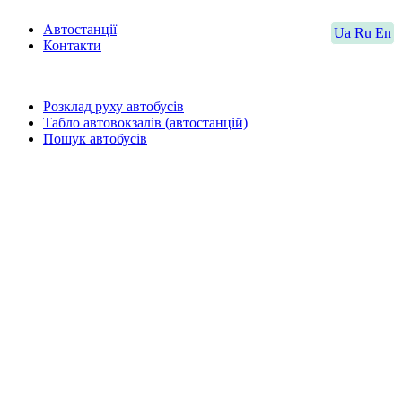
Автостанції
Ua
Ru
En
Контакти
Розклад руху автобусів
Табло автовокзалів (автостанцій)
Пошук автобусів