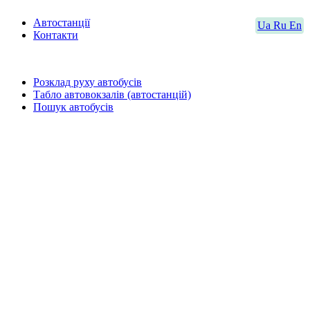
Автостанції
Ua
Ru
En
Контакти
Розклад руху автобусів
Табло автовокзалів (автостанцій)
Пошук автобусів