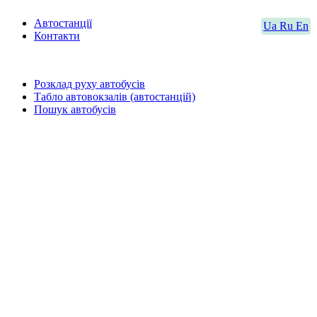
Автостанції
Ua
Ru
En
Контакти
Розклад руху автобусів
Табло автовокзалів (автостанцій)
Пошук автобусів