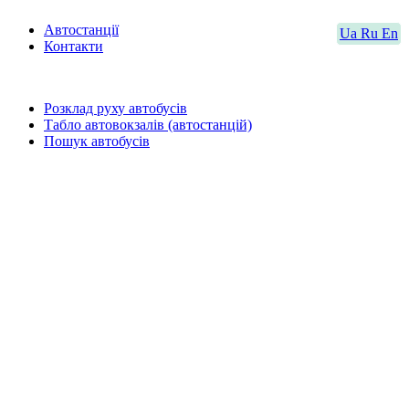
Автостанції
Ua
Ru
En
Контакти
Розклад руху автобусів
Табло автовокзалів (автостанцій)
Пошук автобусів