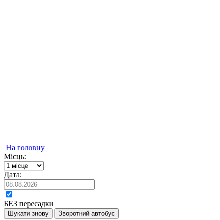
На головну
Місць:
Дата:
БЕЗ пересадки
Шукати знову
Зворотний автобус