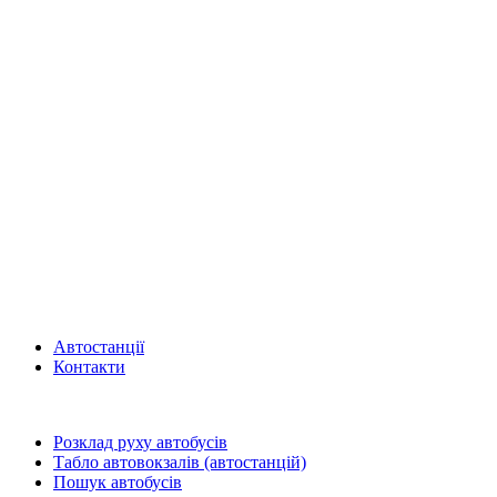
Автостанції
Контакти
Розклад руху автобусів
Табло автовокзалів (автостанцій)
Пошук автобусів