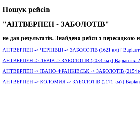
Пошук рейсів
"АНТВЕРПЕН - ЗАБОЛОТІВ"
не дав результатів. Знайдено рейси з пересадкою н
АНТВЕРПЕН -> ЧЕРНІВЦІ -> ЗАБОЛОТІВ (1621 км) [ Варіантів
АНТВЕРПЕН -> ЛЬВІВ -> ЗАБОЛОТІВ (2033 км) [ Варіантів: 2
АНТВЕРПЕН -> ІВАНО-ФРАНКІВСЬК -> ЗАБОЛОТІВ (2154 км) [
АНТВЕРПЕН -> КОЛОМИЯ -> ЗАБОЛОТІВ (2171 км) [ Варіанті