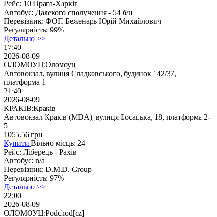
Рейс:
10 Прага-Харків
Автобус:
Далекого сполучення - 54 б/н
Перевізник:
ФОП Беженарь Юрій Михайлович
Регулярність:
99%
Детально >>
17:40
2026-08-09
ОЛОМОУЦ:Оломоуц
Автовокзал, вулиця Сладковського, будинок 142/37,
платформа 1
21:40
2026-08-09
КРАКІВ:Краків
Автовокзал Краків (MDA), вулиця Босацька, 18, платформа 2-
5
1055.56
грн
Купити
Вільно місць: 24
Рейс:
Ліберець - Рахів
Автобус:
n/a
Перевізник:
D.M.D. Group
Регулярність:
97%
Детально >>
22:00
2026-08-09
ОЛОМОУЦ:Podchod[cz]