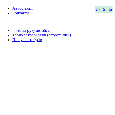
Автостанції
Ua
Ru
En
Контакти
Розклад руху автобусів
Табло автовокзалів (автостанцій)
Пошук автобусів