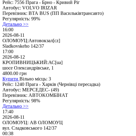
Рейс:
7556 Прага - Брно - Кривий Ріг
Автобус:
VOLVO IRIZAR
Перевізник:
ВТА BUS (ПП Васильківтрансавто)
Регулярність:
99%
Детально >>
16:00
2026-08-11
ОЛОМОУЦ:Автовокзал[cz]
Sladkovskeho 142/37
17:00
2026-08-12
КРОПИВНИЦЬКИЙ:АС[ua]
шосе Олександрівське, 1
4800.00
грн
Купити
Вільно місць: 3
Рейс:
1240 Прага - Харків (Чернiвцi пeресaдка)
Автобус:
МЕРСЕДЕС- (49)
Перевізник:
ABTOKOMБIНАТ
Регулярність:
98%
Детально >>
17:40
2026-08-11
ОЛОМОУЦ: АВ ОЛОМОУЦ
вул. Сладковського 142/37
00:38