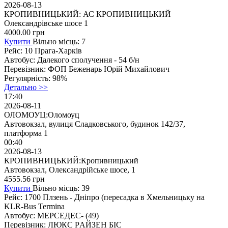
2026-08-13
КРОПИВНИЦЬКИЙ: АС КРОПИВНИЦЬКИЙ
Олександрівське шосе 1
4000.00
грн
Купити
Вільно місць: 7
Рейс:
10 Прага-Харків
Автобус:
Далекого сполучення - 54 б/н
Перевізник:
ФОП Беженарь Юрій Михайлович
Регулярність:
98%
Детально >>
17:40
2026-08-11
ОЛОМОУЦ:Оломоуц
Автовокзал, вулиця Сладковського, будинок 142/37,
платформа 1
00:40
2026-08-13
КРОПИВНИЦЬКИЙ:Кропивницький
Автовокзал, Олександрійське шосе, 1
4555.56
грн
Купити
Вільно місць: 39
Рейс:
1700 Плзень - Дніпро (перeсaдкa в Хмельницьку на
KLR-Bus Termina
Автобус:
МЕРСЕДЕС- (49)
Перевізник:
ЛЮКС PАЙЗEH БІC