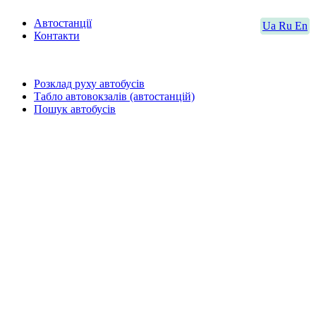
Автостанції
Ua
Ru
En
Контакти
Розклад руху автобусів
Табло автовокзалів (автостанцій)
Пошук автобусів