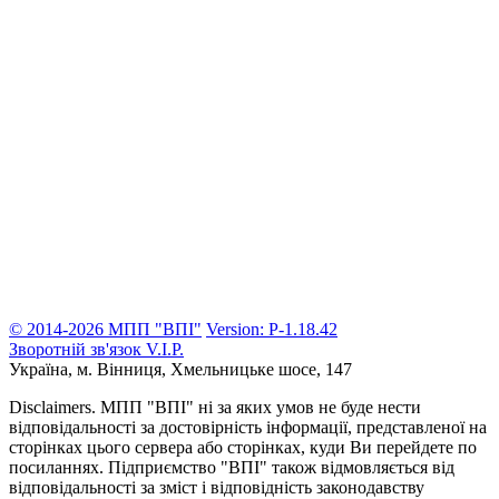
© 2014-2026 МПП "ВПІ"
Version: P-1.18.42
Зворотній зв'язок
V.I.P.
Україна, м. Вінниця,
Хмельницьке шосе, 147
Disclaimers.
МПП "ВПІ" ні за яких умов не буде нести
відповідальності за достовірність інформації, представленої на
сторінках цього сервера або сторінках, куди Ви перейдете по
посиланнях. Підприємство "ВПІ" також відмовляється від
відповідальності за зміст і відповідність законодавству