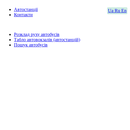
Автостанції
Ua
Ru
En
Контакти
Розклад руху автобусів
Табло автовокзалів (автостанцій)
Пошук автобусів