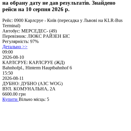
на обрану дату не дав результатів. Знайдено
рейси на 10 серпня 2026 р.
Рейс:
0900 Карлсруе - Київ (перeсaдкa у Львові на KLR-Bus
Terminal)
Автобус:
МЕРСЕДЕС- (49)
Перевізник:
ЛЮКС PАЙЗEH БІC
Регулярність:
97%
Детально >>
09:00
2026-08-10
КАРЛСРУЕ: КАРЛСРУЕ (ЖД)
Bahnhofpl., Hinterm Hauptbahnhof 6
15:50
2026-08-11
ДУБНО: ДУБНО (АЗС WOG)
ВУЛ. КОМУНАЛЬНА, 2А
6600.00
грн
Купити
Вільно місць: 5