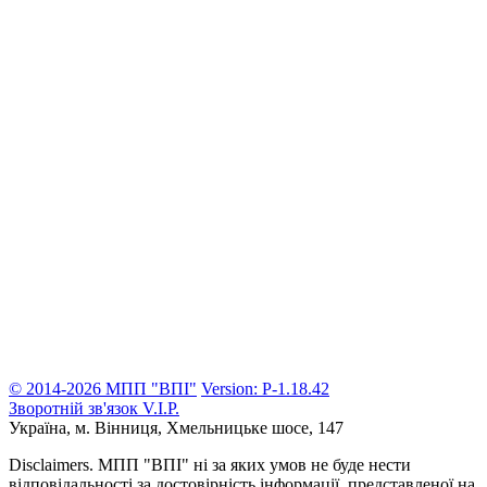
© 2014-2026 МПП "ВПІ"
Version: P-1.18.42
Зворотній зв'язок
V.I.P.
Україна, м. Вінниця,
Хмельницьке шосе, 147
Disclaimers.
МПП "ВПІ" ні за яких умов не буде нести
відповідальності за достовірність інформації, представленої на