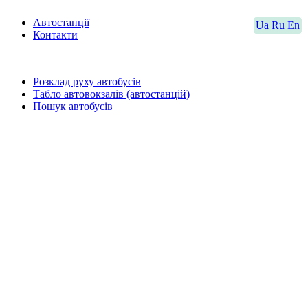
Автостанції
Ua
Ru
En
Контакти
Розклад руху автобусів
Табло автовокзалів (автостанцій)
Пошук автобусів