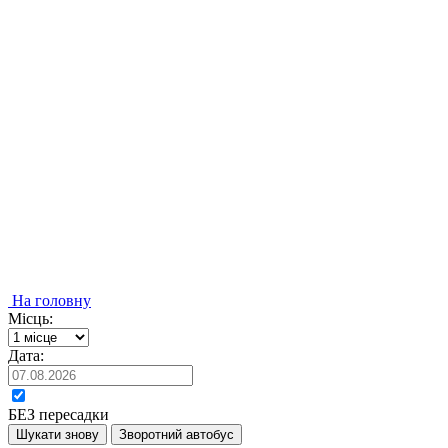
На головну
Місць:
Дата:
БЕЗ пересадки
Шукати знову
Зворотний автобус