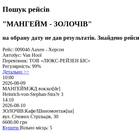
Пошук рейсів
"МАНГЕЙМ - ЗОЛОЧІВ"
на обрану дату не дав результатів. Знайдено рейси
Рейс:
00904б Аахен - Херсон
Автобус:
Van Hool
Перевізник:
ТОВ «ЛЮКС-РЕЙЗЕН БІС»
Регулярність:
99%
Детально >>
10:00
2026-08-09
МАНГЕЙМ:ЖД вокзал[de]
Heinrich-von-Stephan-Stra?e 3
14:10
2026-08-10
ЗОЛОЧІВ:Кафе/Шиномонтаж[ua]
вул. Січових Стрільців, 30
6600.00
грн
Купити
Вільно місць: 5