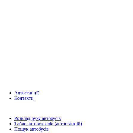
Автостанції
Контакти
Розклад руху автобусів
Табло автовокзалів (автостанцій)
Пошук автобусів