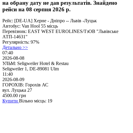
на обрану дату не дав результатів. Знайдено
рейси на 08 серпня 2026 р.
Рейс:
[DE-UA] Херне - Дніпро -- Львів -Луцьк
Автобус:
Van Hool 55 місць
Перевізник:
EAST WEST EUROLINES/ТзОВ "Львівське
АТП-14631"
Регулярність:
97%
Детально >>
07:40
2026-08-08
УЛЬМ: Seligweiler Hotel & Restau
Seligweiler 1, DE-89081 Ulm
11:40
2026-08-09
ГОРОХІВ: Горохів АС
вул. Луцька 27
4500.00
грн
Купити
Вільно місць: 19