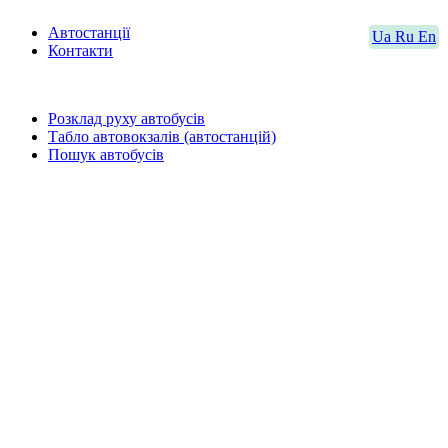
Автостанції
Ua
Ru
En
Контакти
Розклад руху автобусів
Табло автовокзалів (автостанцій)
Пошук автобусів