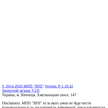
© 2014-2026 МПП "ВПІ"
Version: P-1.18.42
Зворотній зв'язок
V.I.P.
Україна, м. Вінниця,
Хмельницьке шосе, 147
Disclaimers.
МПП "ВПІ" ні за яких умов не буде нести
відповідальності за достовірність інформації, представленої на